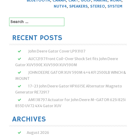
BLUETOOTH
,
CANAM
,
CART
,
GOLF
,
MARINE
,
NOAM
,
NUTV4
,
SPEAKERS
,
STEREO
,
SYSTEM
Search
for:
RECENT POSTS
John Deere Gator Cover LP93107
AUC12197 Front Coil-Over Shock Set fits John Deere
Gator XUV590E XUV590I XUV590M
JOHN DEERE GATOR XUV 590M 4×4 KFI 2500LB WINCH &
MOUNT
17-23 John Deere Gator HPX615E Alternator Magneto
Generator RE72917
AM138797 Actuator for John Deere M-GATOR 625i 825i
855D UV72 4X4 Gator XUV
ARCHIVES
August 2026