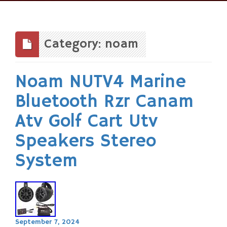
Skip
to
content
Category: noam
Noam NUTV4 Marine
Bluetooth Rzr Canam
Atv Golf Cart Utv
Speakers Stereo
System
September 7, 2024