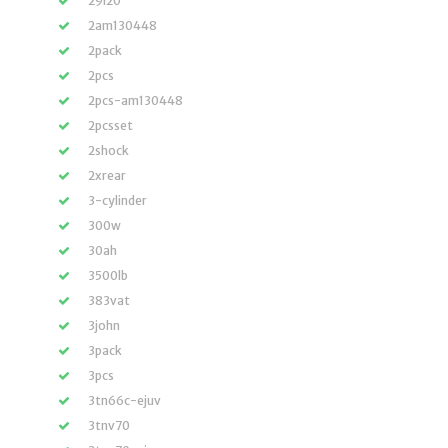
29i20
2am130448
2pack
2pcs
2pcs-am130448
2pcsset
2shock
2xrear
3-cylinder
300w
30ah
3500lb
383vat
3john
3pack
3pcs
3tn66c-ejuv
3tnv70