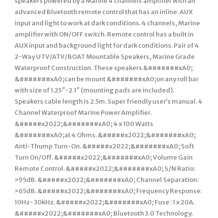
speakers powered by a Marine 4 channels amplifier with an
advanced Bluetooth remote control that has an inline. AUX
input and light to work at dark conditions. 4 channels, Marine
amplifier with ON/OFF switch. Remote control has a built in
AUX input and background light for dark conditions. Pair of 4
2-Way UTV/ATV/BOAT Mountable Speakers, Marine Grade
Waterproof Construction. These speakers &#######xA0;
&#######xA0;can be mount &#######xA0;on any roll bar
with size of 1.25″-2.1″ (mounting pads are included).
Speakers cable length is 2.5m. Super friendly user’s manual. 4
Channel Waterproof Marine Power Amplifier.
&#####x2022;&#######xA0; 4 x 100 Watts
&#######xA0;at 4 Ohms. &#####x2022;&#######xA0;
Anti-Thump Turn-On. &#####x2022;&#######xA0; Soft
Turn On/Off. &#####x2022;&#######xA0; Volume Gain
Remote Control. &#####x2022;&#######xA0; S/N Ratio:
>95dB. &#####x2022;&#######xA0; Channel Separation:
>65dB. &#####x2022;&#######xA0; Frequency Response:
10Hz- 30kHz. &#####x2022;&#######xA0; Fuse : 1 x 20A.
&#####x2022;&#######xA0; Bluetooth 3.0 Technology.