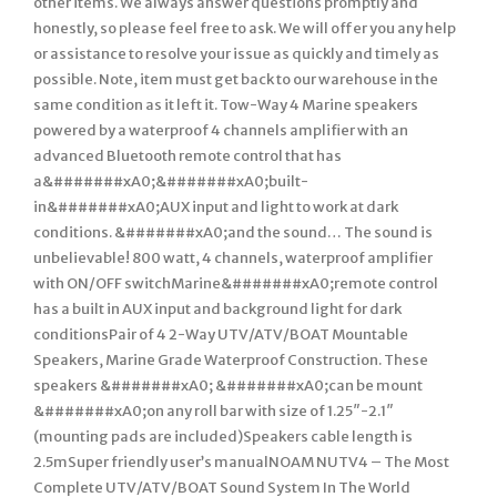
other items. We always answer questions promptly and
honestly, so please feel free to ask. We will offer you any help
or assistance to resolve your issue as quickly and timely as
possible. Note, item must get back to our warehouse in the
same condition as it left it. Tow-Way 4 Marine speakers
powered by a waterproof 4 channels amplifier with an
advanced Bluetooth remote control that has
a&#######xA0;&#######xA0;built-
in&#######xA0;AUX input and light to work at dark
conditions. &#######xA0;and the sound… The sound is
unbelievable! 800 watt, 4 channels, waterproof amplifier
with ON/OFF switchMarine&#######xA0;remote control
has a built in AUX input and background light for dark
conditionsPair of 4 2-Way UTV/ATV/BOAT Mountable
Speakers, Marine Grade Waterproof Construction. These
speakers &#######xA0; &#######xA0;can be mount
&#######xA0;on any roll bar with size of 1.25″-2.1″
(mounting pads are included)Speakers cable length is
2.5mSuper friendly user’s manualNOAM NUTV4 – The Most
Complete UTV/ATV/BOAT Sound System In The World