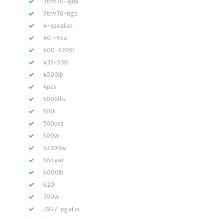
3tnv70-ajuv
3tnv70-hge
4-speaker
40-r55a
400-52091
435-530
4500lb
4pcs
5000lbs
500i
500pcs
500w
52300w
564vat
6000lb
620i
700w
7927-pgator