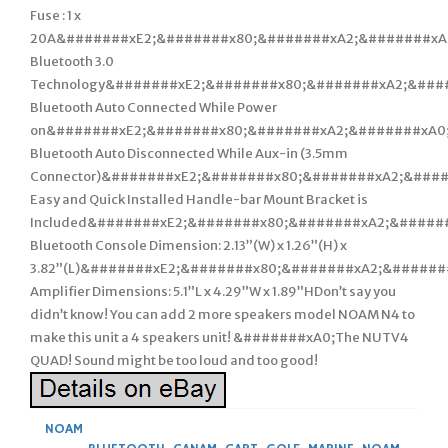
Fuse : 1 x
20A&#######xE2;&#######x80;&#######xA2;&#######xA
Bluetooth 3.0
Technology&#######xE2;&#######x80;&#######xA2;&###
Bluetooth Auto Connected While Power
on&#######xE2;&#######x80;&#######xA2;&#######xA0
Bluetooth Auto Disconnected While Aux-in (3.5mm
Connector)&#######xE2;&#######x80;&#######xA2;&####
Easy and Quick Installed Handle-bar Mount Bracket is
Included&#######xE2;&#######x80;&#######xA2;&#####
Bluetooth Console Dimension: 2.13”(W) x 1.26”(H) x
3.82”(L)&#######xE2;&#######x80;&#######xA2;&######
Amplifier Dimensions: 5.1”L x 4.29”W x 1.89”HDon’t say you
didn’t know! You can add 2 more speakers model NOAM N4 to
make this unit a 4 speakers unit! &#######xA0;The NUTV4
QUAD! Sound might be too loud and too good!
NOAM