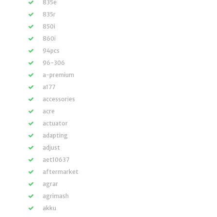
835e
835r
850i
860i
94pcs
96-306
a-premium
a177
accessories
acre
actuator
adapting
adjust
aet10637
aftermarket
agrar
agrimash
akku