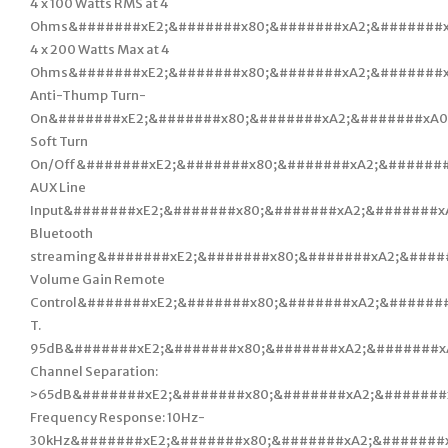
4 x 100 Watts RMS at 4
Ohms&#######xE2;&#######x80;&#######xA2;&#######x
4 x 200 Watts Max at 4
Ohms&#######xE2;&#######x80;&#######xA2;&#######x
Anti-Thump Turn-
On&#######xE2;&#######x80;&#######xA2;&#######xA0
Soft Turn
On/Off&#######xE2;&#######x80;&#######xA2;&#######
AUX Line
Input&#######xE2;&#######x80;&#######xA2;&#######x
Bluetooth
streaming&#######xE2;&#######x80;&#######xA2;&####
Volume Gain Remote
Control&#######xE2;&#######x80;&#######xA2;&######
T.
95dB&#######xE2;&#######x80;&#######xA2;&#######x
Channel Separation:
>65dB&#######xE2;&#######x80;&#######xA2;&#######
Frequency Response: 10Hz-
30kHz&#######xE2;&#######x80;&#######xA2;&#######