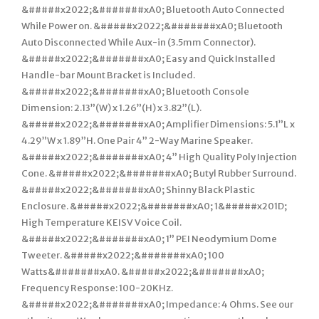
&#####x2022;&#######xA0; Bluetooth Auto Connected
While Power on. &#####x2022;&#######xA0; Bluetooth
Auto Disconnected While Aux-in (3.5mm Connector).
&#####x2022;&#######xA0; Easy and Quick Installed
Handle-bar Mount Bracket is Included.
&#####x2022;&#######xA0; Bluetooth Console
Dimension: 2.13”(W) x 1.26”(H) x 3.82”(L).
&#####x2022;&#######xA0; Amplifier Dimensions: 5.1”L x
4.29”W x 1.89”H. One Pair 4” 2-Way Marine Speaker.
&#####x2022;&#######xA0; 4” High Quality Poly Injection
Cone. &#####x2022;&#######xA0; Butyl Rubber Surround.
&#####x2022;&#######xA0; Shinny Black Plastic
Enclosure. &#####x2022;&#######xA0; 1&#####x201D;
High Temperature KEISV Voice Coil.
&#####x2022;&#######xA0; 1” PEI Neodymium Dome
Tweeter. &#####x2022;&#######xA0; 100
Watts&#######xA0. &#####x2022;&#######xA0;
Frequency Response: 100-20KHz.
&#####x2022;&#######xA0; Impedance: 4 Ohms. See our