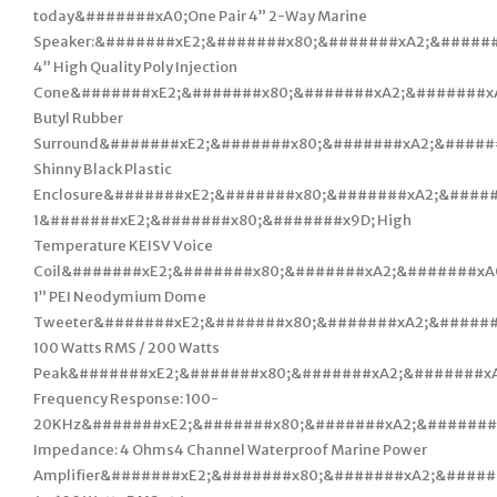
today&#######xA0;One Pair 4” 2-Way Marine
Speaker:&#######xE2;&#######x80;&#######xA2;&#####
4” High Quality Poly Injection
Cone&#######xE2;&#######x80;&#######xA2;&#######x
Butyl Rubber
Surround&#######xE2;&#######x80;&#######xA2;&#####
Shinny Black Plastic
Enclosure&#######xE2;&#######x80;&#######xA2;&#####
1&#######xE2;&#######x80;&#######x9D; High
Temperature KEISV Voice
Coil&#######xE2;&#######x80;&#######xA2;&#######xA
1” PEI Neodymium Dome
Tweeter&#######xE2;&#######x80;&#######xA2;&######
100 Watts RMS / 200 Watts
Peak&#######xE2;&#######x80;&#######xA2;&#######x
Frequency Response: 100-
20KHz&#######xE2;&#######x80;&#######xA2;&#######
Impedance: 4 Ohms4 Channel Waterproof Marine Power
Amplifier&#######xE2;&#######x80;&#######xA2;&#####