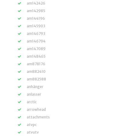
am142426
am142985
am144196
am145903
am146793
am146794
am147089
am148465
am878176
am882410
am882588
anhänger
anlasser
arctic
arrowhead
attachments
atvpc
atvutv